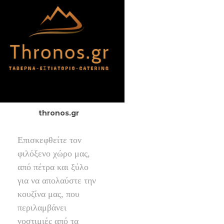
thronos.gr
Επισκεφθείτε τον
φιλόξενο χώρο μας,
από πέτρα και ξύλο
για να απολαύστε την
κουζίνα μας, που
περιλαμβάνει
νοστιμιές από τα