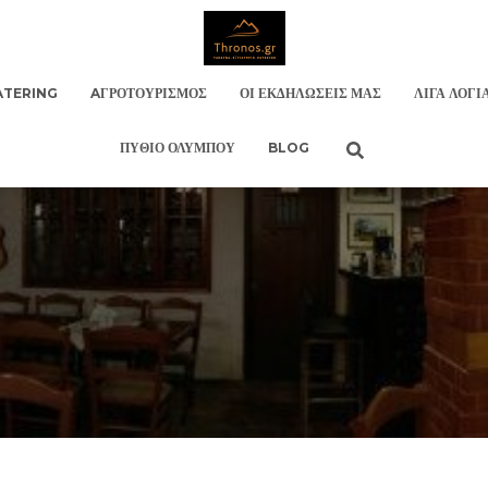
ATERING
AΓΡΟΤΟΥΡΙΣΜΌΣ
ΟΙ ΕΚΔΗΛΏΣΕΙΣ ΜΑΣ
ΛΊΓΑ ΛΌΓΙ
ΠΎΘΙΟ ΟΛΎΜΠΟΥ
BLOG